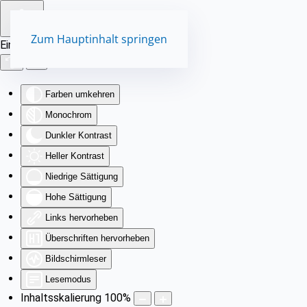
Zum Hauptinhalt springen
Eingabehilfen öffnen
Farben umkehren
Monochrom
Dunkler Kontrast
Heller Kontrast
Niedrige Sättigung
Hohe Sättigung
Links hervorheben
Überschriften hervorheben
Bildschirmleser
Lesemodus
Inhaltsskalierung
100
%