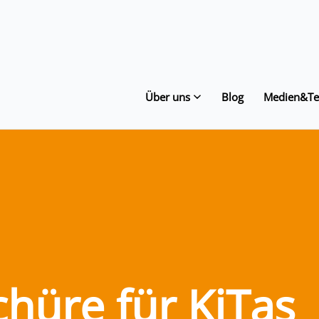
Über uns
Blog
Medien&Te
hüre für KiTas