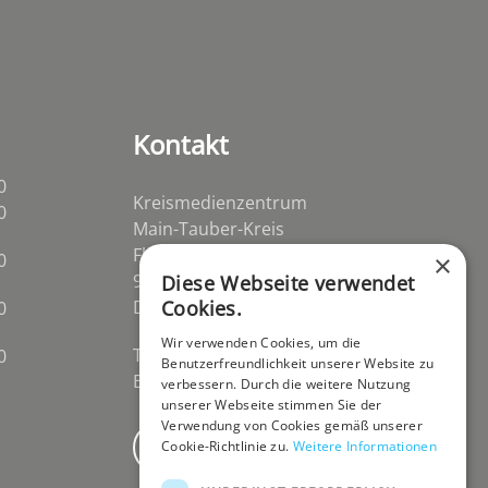
Kontakt
0
Kreismedienzentrum
0
Main-Tauber-Kreis
Flurstraße 2
0
×
97941 Tauberbischofsheim-
Diese Webseite verwendet
Distelhausen
Cookies.
0
Wir verwenden Cookies, um die
Telefon 09341 84670
0
Benutzerfreundlichkeit unserer Website zu
E-Mail
post@kmz-tbb.de
verbessern. Durch die weitere Nutzung
unserer Webseite stimmen Sie der
Verwendung von Cookies gemäß unserer
Newsletter
Cookie-Richtlinie zu.
Weitere Informationen