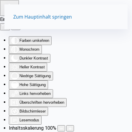
Zum Hauptinhalt springen
Eingabehilfen öffnen
Farben umkehren
Monochrom
Dunkler Kontrast
Heller Kontrast
Niedrige Sättigung
Hohe Sättigung
Links hervorheben
Überschriften hervorheben
Bildschirmleser
Lesemodus
Inhaltsskalierung
100
%