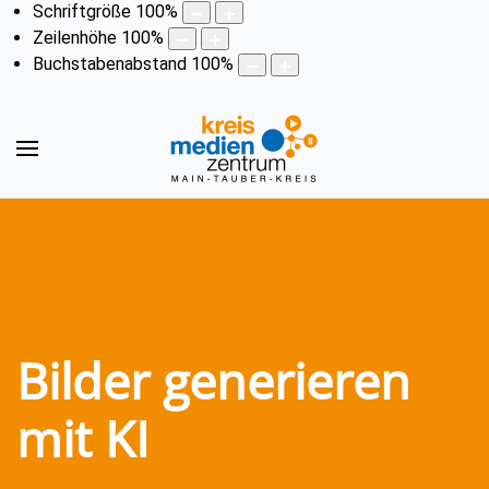
Schriftgröße
100
%
Zeilenhöhe
100
%
Buchstabenabstand
100
%
Bilder generieren
mit KI