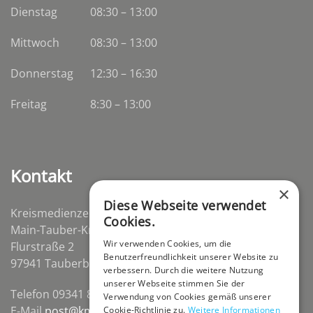
Dienstag
08:30
–
13:00
Mittwoch
08:30
–
13:00
Donnerstag
12:30 – 16:30
Freitag
8:30 – 13:00
Kontakt
×
Diese Webseite verwendet
Kreismedienzentrum
Cookies.
Main-Tauber-Kreis
Wir verwenden Cookies, um die
Flurstraße 2
Benutzerfreundlichkeit unserer Website zu
97941 Tauberbischofsheim-Distelhausen
verbessern. Durch die weitere Nutzung
unserer Webseite stimmen Sie der
Telefon 09341 84670
Verwendung von Cookies gemäß unserer
E-Mail
post@kmz-tbb.de
Cookie-Richtlinie zu.
Weitere Informationen