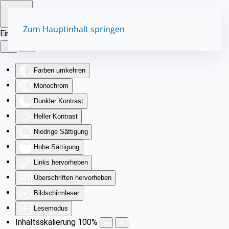
Zum Hauptinhalt springen
Eingabehilfen öffnen
Farben umkehren
Monochrom
Dunkler Kontrast
Heller Kontrast
Niedrige Sättigung
Hohe Sättigung
Links hervorheben
Überschriften hervorheben
Bildschirmleser
Lesemodus
Inhaltsskalierung
100
%