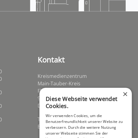
Kontakt
0
Kreismedienzentrum
0
Main-Tauber-Kreis
Flurstraße 2
0
×
97941 Tauberbischofsheim-
Diese Webseite verwendet
Distelhausen
Cookies.
0
Wir verwenden Cookies, um die
Telefon 09341 84670
0
Benutzerfreundlichkeit unserer Website zu
E-Mail
post@kmz-tbb.de
verbessern. Durch die weitere Nutzung
unserer Webseite stimmen Sie der