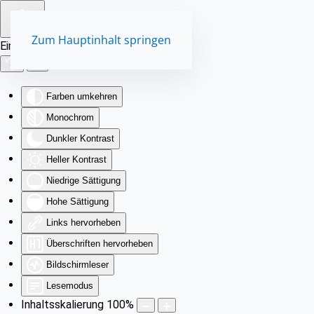
Zum Hauptinhalt springen
Eingabehilfen öffnen
Farben umkehren
Monochrom
Dunkler Kontrast
Heller Kontrast
Niedrige Sättigung
Hohe Sättigung
Links hervorheben
Überschriften hervorheben
Bildschirmleser
Lesemodus
Inhaltsskalierung
100
%