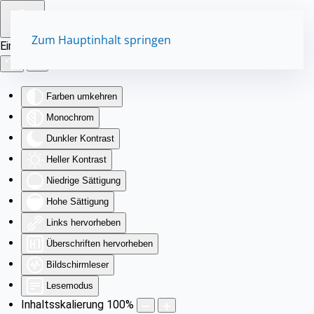
Zum Hauptinhalt springen
Eingabehilfen öffnen
Farben umkehren
Monochrom
Dunkler Kontrast
Heller Kontrast
Niedrige Sättigung
Hohe Sättigung
Links hervorheben
Überschriften hervorheben
Bildschirmleser
Lesemodus
Inhaltsskalierung
100
%