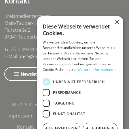
Kontakt
Kreismedienzentrum
×
Main-Tauber-Kreis
Diese Webseite verwendet
Flurstraße 2
Cookies.
97941 Tauberbischofsheim-Distelhausen
Wir verwenden Cookies, um die
Benutzerfreundlichkeit unserer Website zu
Telefon 09341 84670
verbessern. Durch die weitere Nutzung
E-Mail
post@kmz-tbb.de
unserer Webseite stimmen Sie der
Verwendung von Cookies gemäß unserer
Cookie-Richtlinie zu.
Weitere Informationen
Newsletter
UNBEDINGT ERFORDERLICH
PERFORMANCE
TARGETING
© 2023 Kreismedienzentrum Main-Tauber-Kreis.
FUNKTIONALITÄT
Impressum
Datenschutzerklärung
Cookies
Kontakt
Newsletter
Support-Login
ALLE AKZEPTIEREN
ALLE ABLEHNEN