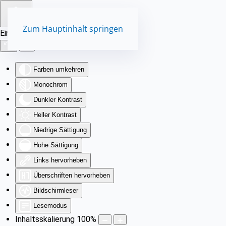
Zum Hauptinhalt springen
Eingabehilfen öffnen
Farben umkehren
Monochrom
Dunkler Kontrast
Heller Kontrast
Niedrige Sättigung
Hohe Sättigung
Links hervorheben
Überschriften hervorheben
Bildschirmleser
Lesemodus
Inhaltsskalierung
100
%