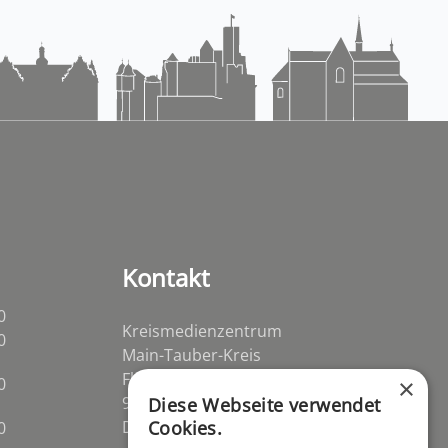
Kontakt
0
Kreismedienzentrum
0
Main-Tauber-Kreis
Flurstraße 2
0
×
97941 Tauberbischofsheim-
Diese Webseite verwendet
Distelhausen
Cookies.
0